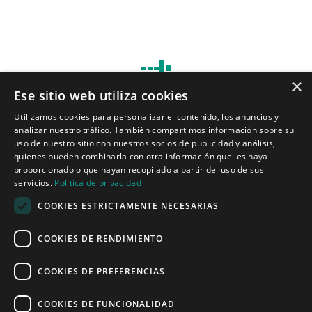
×
Ese sitio web utiliza cookies
Tecnologías para ingeniería acústica
Utilizamos cookies para personalizar el contenido, los anuncios y
analizar nuestro tráfico. También compartimos información sobre su
Inicio
uso de nuestro sitio con nuestros socios de publicidad y análisis,
Aplicaciones
quienes pueden combinarla con otra información que les haya
Productos
proporcionado o que hayan recopilado a partir del uso de sus
Noticias
servicios.
Política de privacidad
COOKIES ESTRICTAMENTE NECESARIAS
Quiénes somos
COOKIES DE RENDIMIENTO
Misión y visión
Política de privacidad
COOKIES DE PREFERENCIAS
COOKIES DE FUNCIONALIDAD