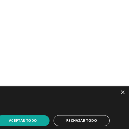
controla todo el sistema, regula la
y mide la frecuencia de resonancia. Un
también está integrado en el software.
×
LinkedIn
YouTube
ACEPTAR TODO
RECHAZAR TODO