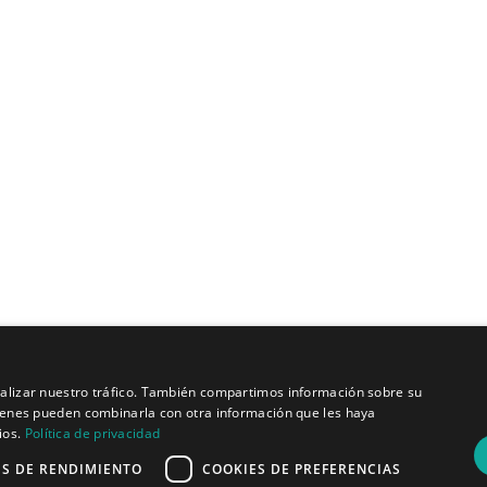
El software de medición 
fuerza de alimentación 
generador de informes 
Quiénes somos
analizar nuestro tráfico. También compartimos información sobre su
Misión y visión
quienes pueden combinarla con otra información que les haya
Política de privacidad
ios.
Política de privacidad
ES DE RENDIMIENTO
COOKIES DE PREFERENCIAS