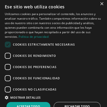
×
Ese sitio web utiliza cookies
Tecnologías para ingeniería acústica
Utilizamos cookies para personalizar el contenido, los anuncios y
analizar nuestro tráfico. También compartimos información sobre su
Inicio
uso de nuestro sitio con nuestros socios de publicidad y análisis,
Aplicaciones
quienes pueden combinarla con otra información que les haya
Productos
proporcionado o que hayan recopilado a partir del uso de sus
Noticias
servicios.
Política de privacidad
COOKIES ESTRICTAMENTE NECESARIAS
Quiénes somos
COOKIES DE RENDIMIENTO
Misión y visión
Política de privacidad
COOKIES DE PREFERENCIAS
COOKIES DE FUNCIONALIDAD
Linked
Y
COOKIES NO CLASIFICADAS
MOSTRAR DETALLES
ACEPTAR TODO
RECHAZAR TODO