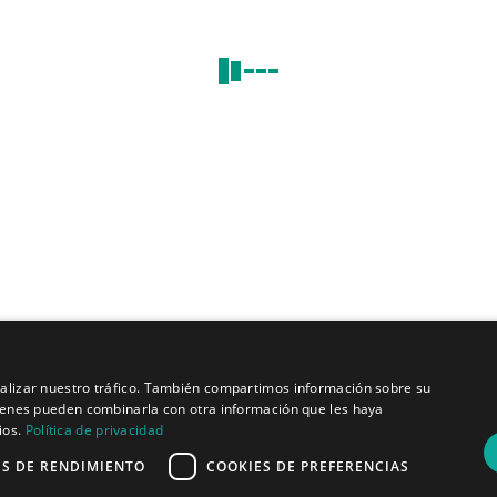
Quiénes somos
Misión y visión
Política de privacidad
analizar nuestro tráfico. También compartimos información sobre su
quienes pueden combinarla con otra información que les haya
ios.
Política de privacidad
ES DE RENDIMIENTO
COOKIES DE PREFERENCIAS