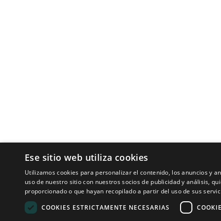
Tecnologías para ingeniería acústica
Inicio
Aplicaciones
Productos
Noticias
© 2008 - 2026 Sound of Numbers SL
Ese sitio web utiliza cookies
Utilizamos cookies para personalizar el contenido, los anuncios y 
uso de nuestro sitio con nuestros socios de publicidad y análisis, 
proporcionado o que hayan recopilado a partir del uso de sus servic
COOKIES ESTRICTAMENTE NECESARIAS
COOKI