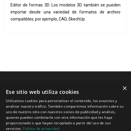
Editor de formas 3D. Los modelos 3D también se pueden
importar desde una variedad de formatos de archivo
compatibles, por ejemplo, CAD, SkechUp.
×
Ese sitio web utiliza cookies
Tecnologías para ingeniería acústica
Utilizamos cookies para personalizar el contenido, los anuncios y
analizar nuestro tráfico. También compartimos información sobre su
Inicio
uso de nuestro sitio con nuestros socios de publicidad y análisis,
Aplicaciones
quienes pueden combinarla con otra información que les haya
Productos
proporcionado o que hayan recopilado a partir del uso de sus
Noticias
servicios.
Política de privacidad