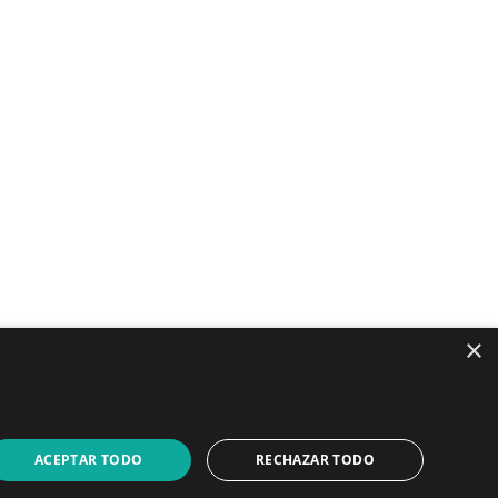
aje
×
LinkedIn
YouTube
ACEPTAR TODO
RECHAZAR TODO