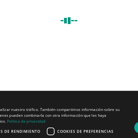
éneos
s, control de final de línea antes y después del ensambl
Quiénes somos
analizar nuestro tráfico. También compartimos información sobre su
Misión y visión
quienes pueden combinarla con otra información que les haya
Política de privacidad
ios.
Política de privacidad
ES DE RENDIMIENTO
COOKIES DE PREFERENCIAS