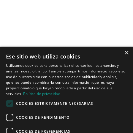
×
Ese sitio web utiliza cookies
Tecnologías para ingeniería acústica
Utilizamos cookies para personalizar el contenido, los anuncios y
analizar nuestro tráfico. También compartimos información sobre su
Inicio
uso de nuestro sitio con nuestros socios de publicidad y análisis,
Aplicaciones
quienes pueden combinarla con otra información que les haya
Productos
proporcionado o que hayan recopilado a partir del uso de sus
Noticias
servicios.
Política de privacidad
COOKIES ESTRICTAMENTE NECESARIAS
Quiénes somos
COOKIES DE RENDIMIENTO
Misión y visión
Política de privacidad
COOKIES DE PREFERENCIAS